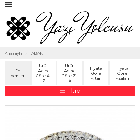
Anasayfa
TABAK
Ürün
Ürün
Fiyata
Fiyata
En
Adına
Adına
Göre
Göre
yeniler
Göre A -
Göre Z -
Artan
Azalan
Z
A
Filtre