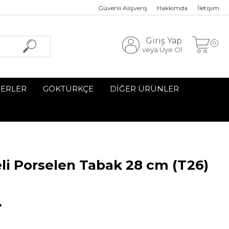
Güvenli Alışveriş
Hakkımda
İletişim
Giriş Yap
0
veya Üye Ol
SERLER
GÖKTÜRKÇE
DİĞER ÜRÜNLER
i Porselen Tabak 28 cm (T26)
L