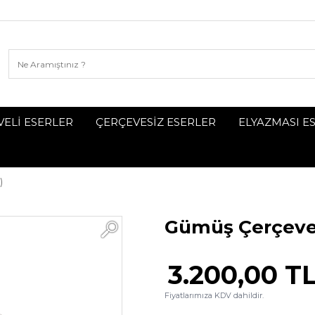
ELİ ESERLER
ÇERÇEVESİZ ESERLER
ELYAZMASI E
)
Gümüş Çerçevel
3.200,00 T
Fiyatlarımıza KDV dahildir.