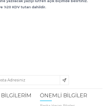
ne yazılacak yazıyı lütfen açık biçimde belirtiniz.
ve %20 KDV tutarı dahildir.
 BİLGİLERİM
ÖNEMLİ BİLGİLER
Banka Hesap Bilgileri