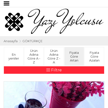
Anasayfa
GÖKTÜRKÇE
Ürün
Ürün
Fiyata
Fiyata
En
Adına
Adına
Göre
Göre
yeniler
Göre A -
Göre Z -
Artan
Azalan
Z
A
Filtre