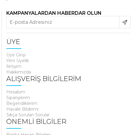
KAMPANYALARDAN HABERDAR OLUN
ÜYE
Üye Girişi
Yeni Üyelik
İletişim
Hakkımızda
ALIŞVERİŞ BİLGİLERİM
Hesabım
Siparişlerim
Beğendiklerim
Havale Bildirimi
Sıkça Sorulan Sorular
ÖNEMLİ BİLGİLER
Banka Hesap Bilgileri