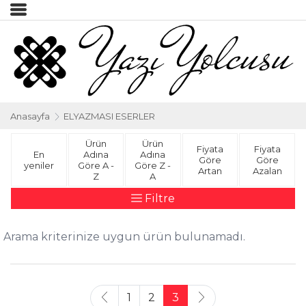
Anasayfa
ELYAZMASI ESERLER
Ürün
Ürün
Fiyata
Fiyata
En
Adına
Adına
Göre
Göre
yeniler
Göre A -
Göre Z -
Artan
Azalan
Z
A
Filtre
Arama kriterinize uygun ürün bulunamadı.
1
2
3