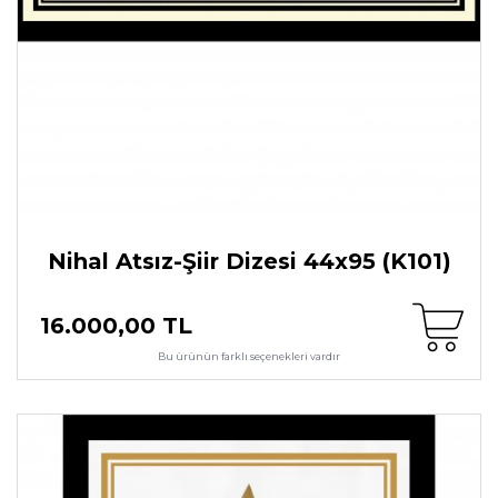
Nihal Atsız-Şiir Dizesi 44x95 (K101)
16.000,00 TL
Bu ürünün farklı seçenekleri vardır