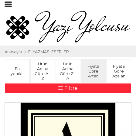
Anasayfa
ELYAZMASI ESERLER
Ürün
Ürün
Fiyata
Fiyata
En
Adına
Adına
Göre
Göre
yeniler
Göre A -
Göre Z -
Artan
Azalan
Z
A
Filtre