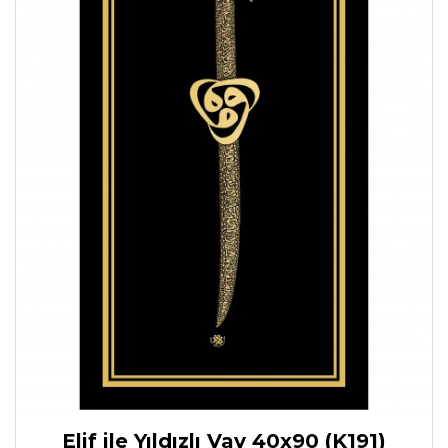
Elif ile Yıldızlı Vav 40x90 (K191)