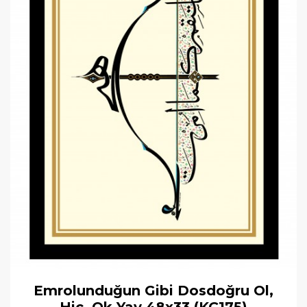
Emrolunduğun Gibi Dosdoğru Ol,
Hiç, Ok Yay 48x33 (KÇ175)