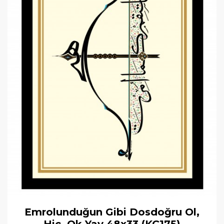
Emrolunduğun Gibi Dosdoğru Ol,
Hiç, Ok Yay 48x33 (KÇ175)