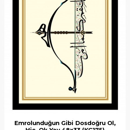
Emrolunduğun Gibi Dosdoğru Ol,
Hiç, Ok Yay 48x33 (KÇ175)