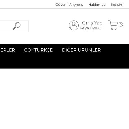
Güvenli Alışveriş
Hakkımda
İletişim
Giriş Yap
0
veya Üye Ol
SERLER
GÖKTÜRKÇE
DİĞER ÜRÜNLER