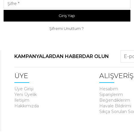
Şifremi Unuttum ?
KAMPANYALARDAN HABERDAR OLUN
ÜYE
ALIŞVERİŞ
Üye Girişi
Hesabım
Yeni Üyelik
Siparişlerim
İletişim
Beğendiklerim
Hakkımızda
Havale Bildirimi
Sıkça Sorulan So