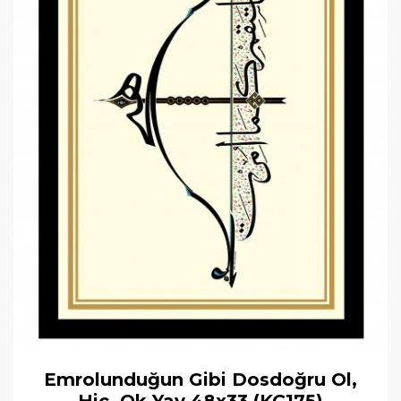
Emrolunduğun Gibi Dosdoğru Ol,
Hiç, Ok Yay 48x33 (KÇ175)