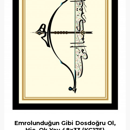
Emrolunduğun Gibi Dosdoğru Ol,
Hiç, Ok Yay 48x33 (KÇ175)