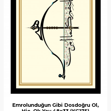
Emrolunduğun Gibi Dosdoğru Ol,
Hiç, Ok Yay 48x33 (KÇ175)