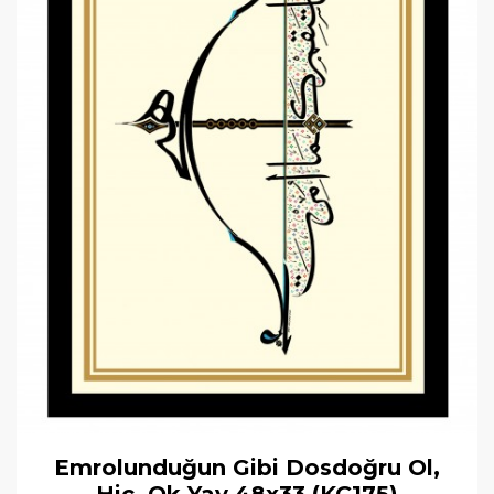
Emrolunduğun Gibi Dosdoğru Ol,
Hiç, Ok Yay 48x33 (KÇ175)